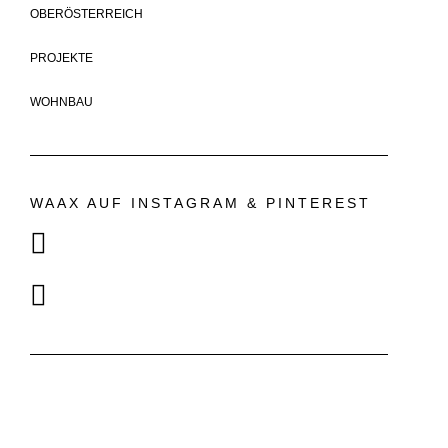
OBERÖSTERREICH
PROJEKTE
WOHNBAU
WAAX AUF INSTAGRAM & PINTEREST
EMAIL
ADRESSE
OFFICE@WAAX.AT
WAAX ARCHITEKTEN ZT
GMBH
SOCIAL
STIFTERSTRASSE 22
4020 LINZ
VIEW ON MAP
BH - 2017 ALLE RECHTE VORBEHALTEN. -
DATENSCHUTZ