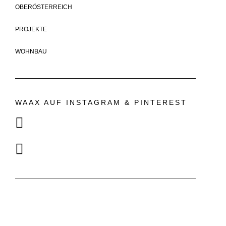
OBERÖSTERREICH
PROJEKTE
WOHNBAU
WAAX AUF INSTAGRAM & PINTEREST
EMAIL
ADRESSE
OFFICE@WAAX.AT
WAAX ARCHITEKTEN ZT
GMBH
SOCIAL
STIFTERSTRASSE 22
4020 LINZ
VIEW ON MAP
BH - 2017 ALLE RECHTE VORBEHALTEN. -
DATENSCHUTZ