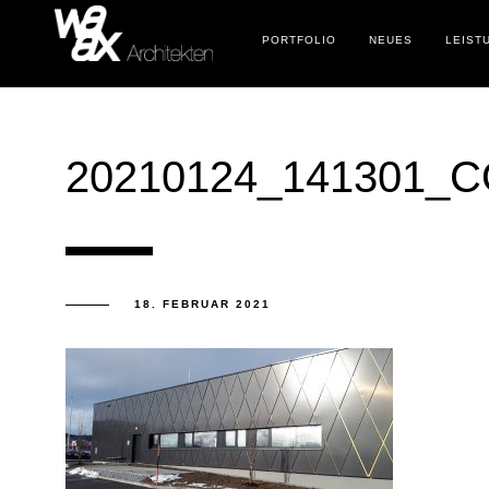
PORTFOLIO
NEUES
LEIST
20210124_141301_
18. FEBRUAR 2021