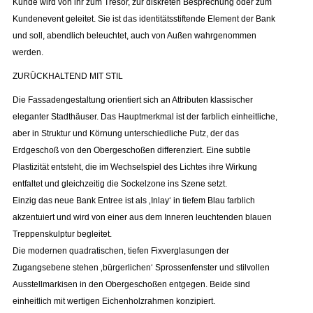
Kunde wird von ihr zum Tresor, zur diskreten Besprechung oder zum
Kundenevent geleitet. Sie ist das identitätsstiftende Element der Bank
und soll, abendlich beleuchtet, auch von Außen wahrgenommen
werden.
ZURÜCKHALTEND MIT STIL
Die Fassadengestaltung orientiert sich an Attributen klassischer
eleganter Stadthäuser. Das Hauptmerkmal ist der farblich einheitliche,
aber in Struktur und Körnung unterschiedliche Putz, der das
Erdgeschoß von den Obergeschoßen differenziert. Eine subtile
Plastizität entsteht, die im Wechselspiel des Lichtes ihre Wirkung
entfaltet und gleichzeitig die Sockelzone ins Szene setzt.
Einzig das neue Bank Entree ist als ‚Inlay‘ in tiefem Blau farblich
akzentuiert und wird von einer aus dem Inneren leuchtenden blauen
Treppenskulptur begleitet.
Die modernen quadratischen, tiefen Fixverglasungen der
Zugangsebene stehen ‚bürgerlichen‘ Sprossenfenster und stilvollen
Ausstellmarkisen in den Obergeschoßen entgegen. Beide sind
einheitlich mit wertigen Eichenholzrahmen konzipiert.