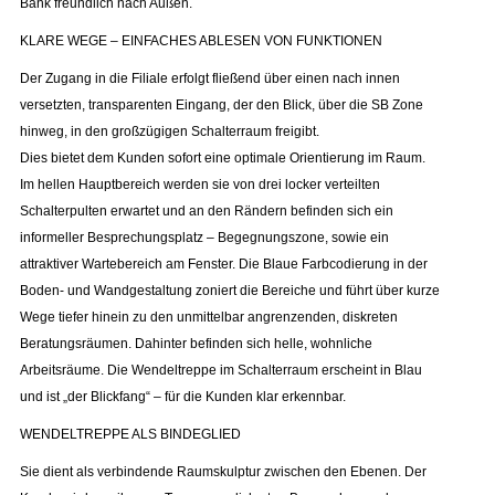
Bank freundlich nach Außen.
KLARE WEGE – EINFACHES ABLESEN VON FUNKTIONEN
Der Zugang in die Filiale erfolgt fließend über einen nach innen
versetzten, transparenten Eingang, der den Blick, über die SB Zone
hinweg, in den großzügigen Schalterraum freigibt.
Dies bietet dem Kunden sofort eine optimale Orientierung im Raum.
Im hellen Hauptbereich werden sie von drei locker verteilten
Schalterpulten erwartet und an den Rändern befinden sich ein
informeller Besprechungsplatz – Begegnungszone, sowie ein
attraktiver Wartebereich am Fenster. Die Blaue Farbcodierung in der
Boden- und Wandgestaltung zoniert die Bereiche und führt über kurze
Wege tiefer hinein zu den unmittelbar angrenzenden, diskreten
Beratungsräumen. Dahinter befinden sich helle, wohnliche
Arbeitsräume. Die Wendeltreppe im Schalterraum erscheint in Blau
und ist „der Blickfang“ – für die Kunden klar erkennbar.
WENDELTREPPE ALS BINDEGLIED
Sie dient als verbindende Raumskulptur zwischen den Ebenen. Der